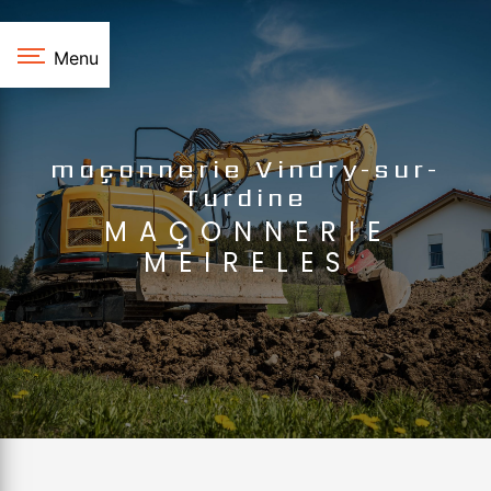
Panneau de gestion des cookies
Menu
maçonnerie Vindry-sur-
Turdine
MAÇONNERIE
MEIRELES