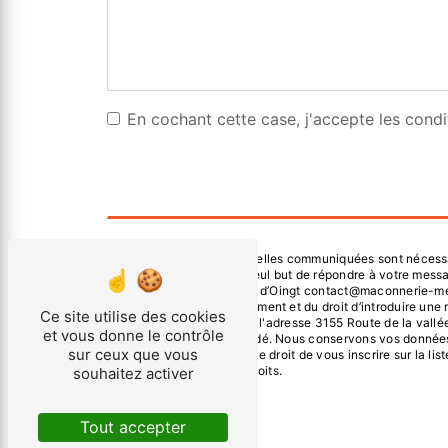
En cochant cette case, j'accepte les condi
** Les données personnelles communiquées sont nécessaire
sous-traitants dans le seul but de répondre à votre mes
Bois - d’Oingt 69620 Val d’Oingt contact@maconnerie-meirel
consentement à tout moment et du droit d’introduire une 
Ce site utilise des cookies
droits par voie postale à l'adresse 3155 Route de la vallé
et vous donne le contrôle
pourra vous être demandé. Nous conservons vos données pe
sur ceux que vous
contentieux. Vous avez le droit de vous inscrire sur la l
d’informations sur vos droits.
souhaitez activer
Tout accepter