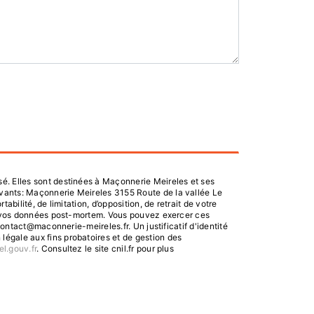
é. Elles sont destinées à Maçonnerie Meireles et ses
ivants: Maçonnerie Meireles 3155 Route de la vallée Le
bilité, de limitation, d’opposition, de retrait de votre
 de vos données post-mortem. Vous pouvez exercer ces
contact@maconnerie-meireles.fr. Un justificatif d'identité
égale aux fins probatoires et de gestion des
el.gouv.fr
. Consultez le site cnil.fr pour plus