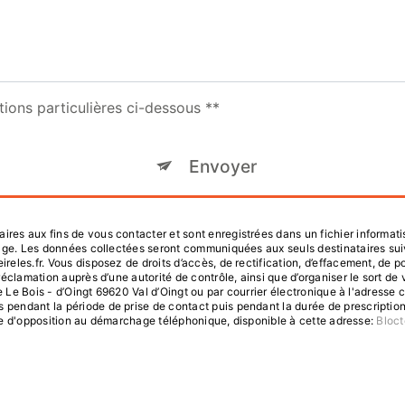
tions particulières ci-dessous **
Envoyer
s aux fins de vous contacter et sont enregistrées dans un fichier informatis
sage. Les données collectées seront communiquées aux seuls destinataires su
es.fr. Vous disposez de droits d’accès, de rectification, d’effacement, de porta
réclamation auprès d’une autorité de contrôle, ainsi que d’organiser le sort
e Le Bois - d’Oingt 69620 Val d’Oingt ou par courrier électronique à l'adresse 
ndant la période de prise de contact puis pendant la durée de prescription l
iste d'opposition au démarchage téléphonique, disponible à cette adresse:
Bloct